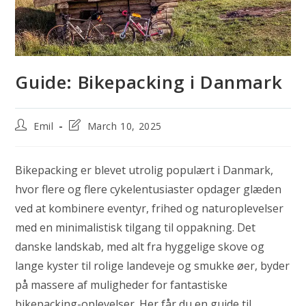
Guide: Bikepacking i Danmark
Post
Post
Emil
March 10, 2025
author:
last
modified:
Bikepacking er blevet utrolig populært i Danmark,
hvor flere og flere cykelentusiaster opdager glæden
ved at kombinere eventyr, frihed og naturoplevelser
med en minimalistisk tilgang til oppakning. Det
danske landskab, med alt fra hyggelige skove og
lange kyster til rolige landeveje og smukke øer, byder
på massere af muligheder for fantastiske
bikepacking-oplevelser. Her får du en guide til