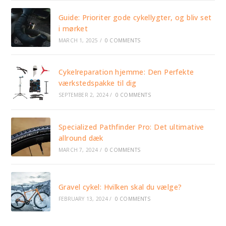
Guide: Prioriter gode cykellygter, og bliv set
i mørket
MARCH 1, 2025
/
0 COMMENTS
Cykelreparation hjemme: Den Perfekte
værkstedspakke til dig
SEPTEMBER 2, 2024
/
0 COMMENTS
Specialized Pathfinder Pro: Det ultimative
allround dæk
MARCH 7, 2024
/
0 COMMENTS
Gravel cykel: Hvilken skal du vælge?
FEBRUARY 13, 2024
/
0 COMMENTS