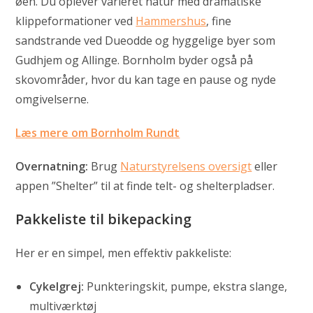
øen. Du oplever varieret natur med dramatiske
klippeformationer ved
Hammershus
, fine
sandstrande ved Dueodde og hyggelige byer som
Gudhjem og Allinge. Bornholm byder også på
skovområder, hvor du kan tage en pause og nyde
omgivelserne.
Læs mere om Bornholm Rundt
Overnatning:
Brug
Naturstyrelsens oversigt
eller
appen ”Shelter” til at finde telt- og shelterpladser.
Pakkeliste til bikepacking
Her er en simpel, men effektiv pakkeliste:
Cykelgrej:
Punkteringskit, pumpe, ekstra slange,
multiværktøj