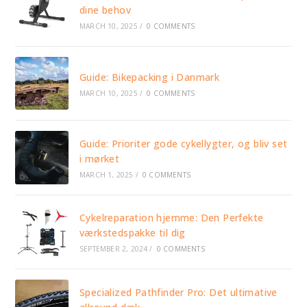
dine behov
MARCH 10, 2025
/
0 COMMENTS
Guide: Bikepacking i Danmark
MARCH 10, 2025
/
0 COMMENTS
Guide: Prioriter gode cykellygter, og bliv set
i mørket
MARCH 1, 2025
/
0 COMMENTS
Cykelreparation hjemme: Den Perfekte
værkstedspakke til dig
SEPTEMBER 2, 2024
/
0 COMMENTS
Specialized Pathfinder Pro: Det ultimative